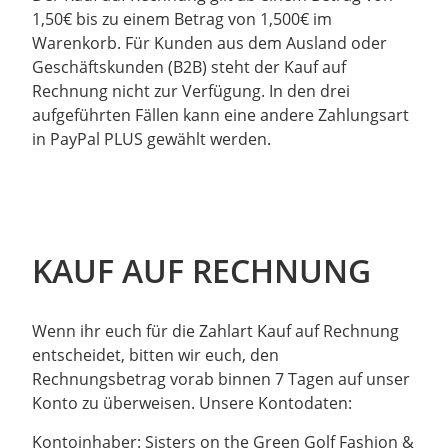
1,50€ bis zu einem Betrag von 1,500€ im
Warenkorb. Für Kunden aus dem Ausland oder
Geschäftskunden (B2B) steht der Kauf auf
Rechnung nicht zur Verfügung. In den drei
aufgeführten Fällen kann eine andere Zahlungsart
in PayPal PLUS gewählt werden.
KAUF AUF RECHNUNG
Wenn ihr euch für die Zahlart Kauf auf Rechnung
entscheidet, bitten wir euch, den
Rechnungsbetrag vorab binnen 7 Tagen auf unser
Konto zu überweisen. Unsere Kontodaten:
Kontoinhaber: Sisters on the Green Golf Fashion &