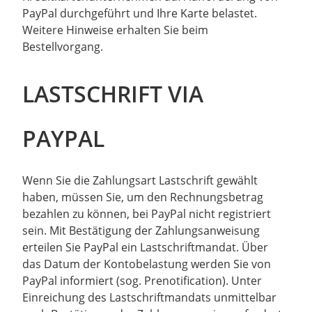
PayPal durchgeführt und Ihre Karte belastet.
Weitere Hinweise erhalten Sie beim
Bestellvorgang.
LASTSCHRIFT VIA
PAYPAL
Wenn Sie die Zahlungsart Lastschrift gewählt
haben, müssen Sie, um den Rechnungsbetrag
bezahlen zu können, bei PayPal nicht registriert
sein. Mit Bestätigung der Zahlungsanweisung
erteilen Sie PayPal ein Lastschriftmandat. Über
das Datum der Kontobelastung werden Sie von
PayPal informiert (sog. Prenotification). Unter
Einreichung des Lastschriftmandats unmittelbar