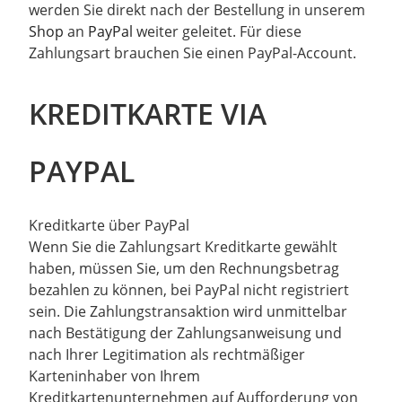
werden Sie direkt nach der Bestellung in unserem
Shop
an
PayPal
weiter geleitet. Für diese
Zahlungsart brauchen Sie einen PayPal-Account.
KREDITKARTE VIA
PAYPAL
Kreditkarte über PayPal
Wenn Sie die Zahlungsart Kreditkarte gewählt
haben, müssen Sie, um den Rechnungsbetrag
bezahlen zu können, bei PayPal nicht registriert
sein. Die Zahlungstransaktion wird unmittelbar
nach Bestätigung der Zahlungsanweisung und
nach Ihrer Legitimation als rechtmäßiger
Karteninhaber von Ihrem
Kreditkartenunternehmen auf Aufforderung von