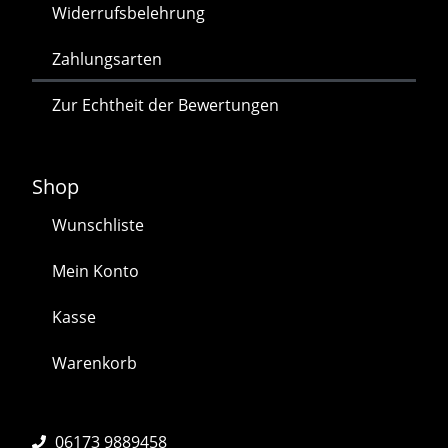
Widerrufsbelehrung
Zahlungsarten
Zur Echtheit der Bewertungen
Shop
Wunschliste
Mein Konto
Kasse
Warenkorb
06173 9889458